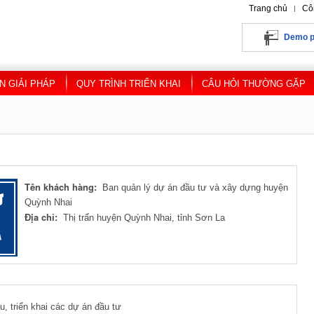
Trang chủ
Cô
Demo 
N GIẢI PHÁP
QUY TRÌNH TRIỂN KHAI
CÂU HỎI THƯỜNG GẶP
Tên khách hàng:
Ban quản lý dự án đầu tư và xây dựng huyện
Quỳnh Nhai
Địa chỉ:
Thị trấn huyện Quỳnh Nhai, tỉnh Sơn La
u, triển khai các dự án đầu tư