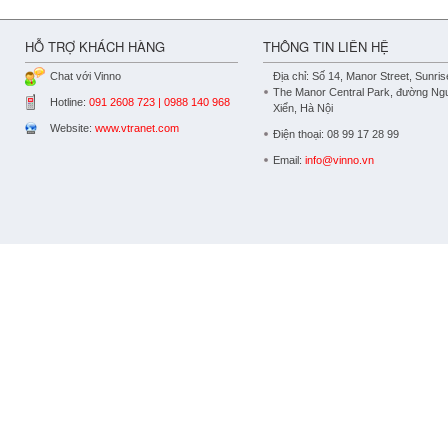
HỖ TRỢ KHÁCH HÀNG
THÔNG TIN LIÊN HỆ
Chat với Vinno
Địa chỉ: Số 14, Manor Street, Sunris
The Manor Central Park, đường Ng
Hotline:
091 2608 723 | 0988 140 968
Xiển, Hà Nội
Website:
www.vtranet.com
Điện thoại: 08 99 17 28 99
Email:
info@vinno.vn