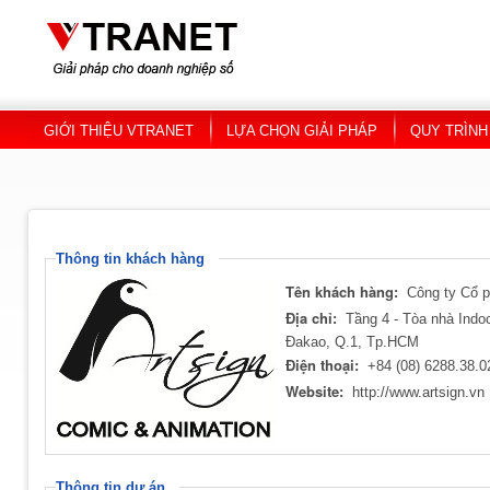
Skip to main content
GIỚI THIỆU VTRANET
LỰA CHỌN GIẢI PHÁP
QUY TRÌNH
Thông tin khách hàng
Tên khách hàng:
Công ty Cổ p
Địa chỉ:
Tầng 4 - Tòa nhà Indo
Đakao, Q.1, Tp.HCM
Điện thoại:
+84 (08) 6288.38.0
Website:
http://www.artsign.vn
Thông tin dự án